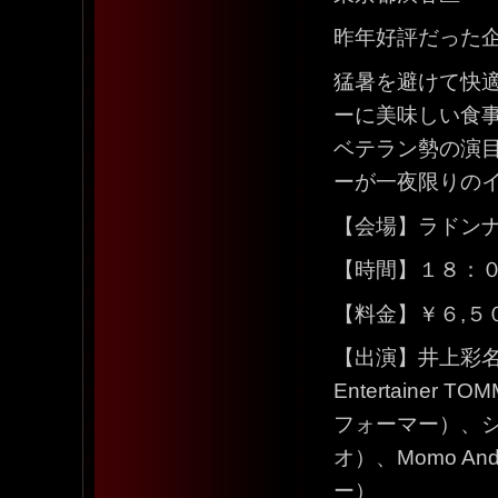
昨年好評だった
猛暑を避けて快
ーに美味しい食
ベテラン勢の演
ーが一夜限りの
【会場】ラドン
【時間】１８：００
【料金】￥６,５
【出演】井上彩名
Entertain
フォーマー）、シ
オ）、Momo 
ー）