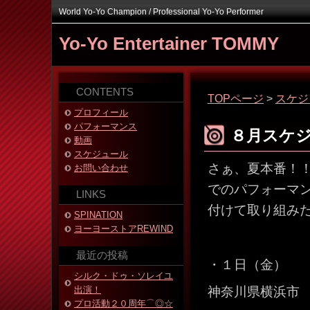
World Yo-Yo Champion / Professional Yo-Yo Performer
Yo-Yo Entertainer TOMMY
CONTENTS
TOPページ
>
スケジ
プロフィール
パフォーマンス
８月スケ
動画
スケジュール
さぁ、夏本番！
お問い合わせ
でのパフォーマ
LINKS
付けて取り組み
SPINATION
ヨーヨーストアREWIND
最近の投稿
・１日（金）
シルク・ドゥ・ソレイユ
出演！
神奈川県横浜市 「
プロ活動２０周年⌒◎☆