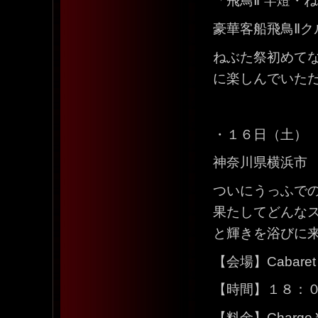
「飛鳥Ⅱ 竿燈・
豪華客船飛鳥Ⅱ
ねぶた祭初めて
に楽しんでいた
・１６日（土）
神奈川県横浜市 「
ついにうっふで
果たしてどんな
と輝きを浴びに
【会場】Cabaret
【時間】１８：
【料金】Charg