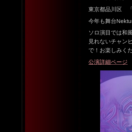
東京都品川区 「舞
今年も舞台Nek
ソロ演目では和
見れないチャン
で！お楽しみく
公演詳細ページ